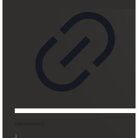
Пастернака 3
1