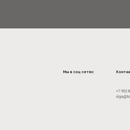
Мы в соц сетях:
Конта
+7 952 
olga@to