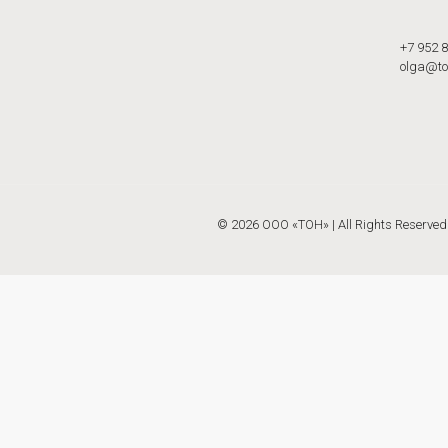
+7 952 
olga@to
© 2026 ООО «ТОН»
| All Rights Reserv