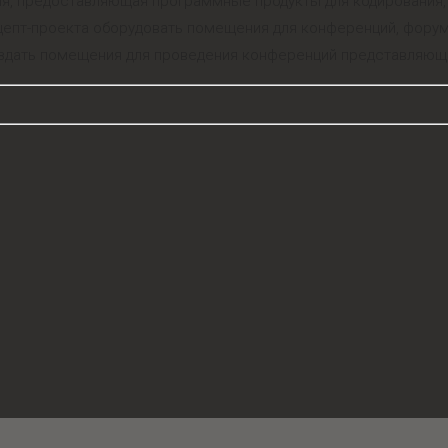
я, предоставляющая программные продукты для кодирования, 
нцепт-проекта оборудовать помещения для конференций, фору
оздать помещения для проведения конференций представляющи