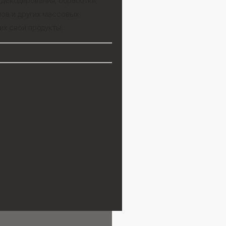
декодирования, обработки,
мов и других массовых
х свои продукты.